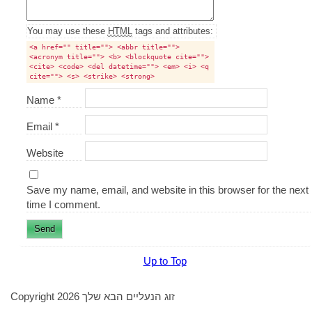
textarea
box
You may use these
HTML
tags and attributes:
<a href="" title=""> <abbr title="">
<acronym title=""> <b> <blockquote cite="">
<cite> <code> <del datetime=""> <em> <i> <q
cite=""> <s> <strike> <strong>
Name
*
Email
*
Website
Save my name, email, and website in this browser for the next
time I comment.
Up to Top
Copyright 2026 זוג הנעליים הבא שלך